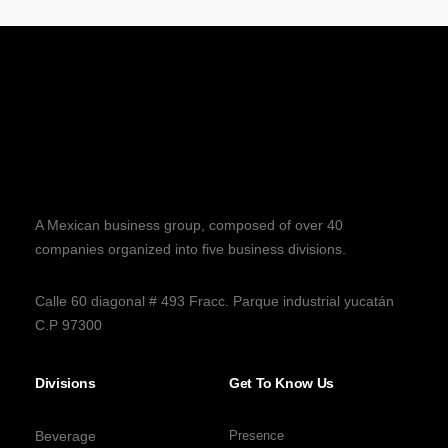
A Mexican business group, composed of over 40
companies organized into five business divisions.
Calle 60 diagonal # 493 Fracc. Parque industrial yucatán
C.P 97300
Divisions
Get To Know Us
Beverage
Presence