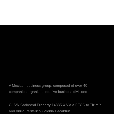
A Mexican business group, composed of over 40
companies organized into five business divisions.
C. S/N Cadastral Property 14335 X Via a FFCC to Tizimín
and Anillo Periferico Colonia Pacabtún