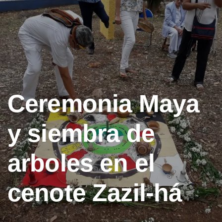
Ceremonia Maya
y siembra de
arboles en el
cenote Zazil-há