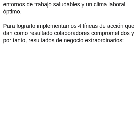
entornos de trabajo saludables y un clima laboral
óptimo.
Para lograrlo implementamos 4 líneas de acción que
dan como resultado colaboradores comprometidos y
por tanto, resultados de negocio extraordinarios:
Atracción, desarrollo y
retención de talento.
Para nosotros es fundamental atraer el mejor talento con
independencia de su raza, género, orientación sexual,
edad, religión, discapacidad o nacionalidad.