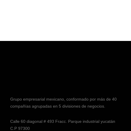
Grupo empresarial mexicano, conformado por más de 40
compañías agrupadas en 5 divisiones de negocios.
Calle 60 diagonal # 493 Fracc. Parque industrial yucatán
C.P 97300