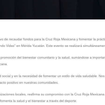
vo de recaudar fondos para la Cruz Roja Mexicana y fomentar la práctic
ando Vidas” en Mérida Yucatán. Este evento se realizará simultáneament
romoción del bienestar comunitario y la salud, sumándose a importan
icana.
ocial y en la necesidad de fomentar un estilo de vida saludable. Nos 
acto positivo en nuestras comunidades.
zaciones locales, reafirma su compromiso con la Cruz Roja Mexicana e
omenta la salud y el bienestar a través del deporte.