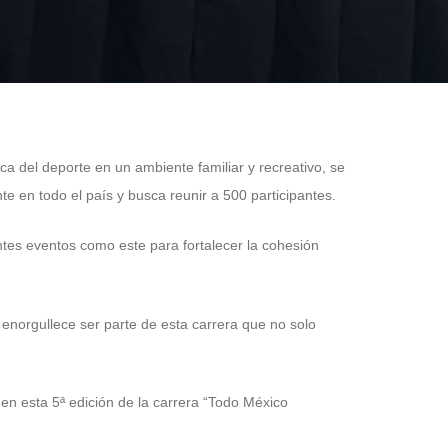
a del deporte en un ambiente familiar y recreativo, se
e en todo el país y busca reunir a 500 participantes.
tes eventos como este para fortalecer la cohesión
enorgullece ser parte de esta carrera que no solo
n esta 5ª edición de la carrera “Todo México