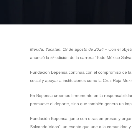
Mérida, Yucatán, 19 de agosto de 2024
– Con el objeti
anunció la 5ª edición de la carrera “Todo México Salv
Fundación Bepensa continua con el compromiso de la p
social y apoyar a instituciones como la Cruz Roja Mex
En Bepensa creemos firmemente en la responsabilidad s
promueve el deporte, sino que también genera un imp
Fundación Bepensa, junto con otras empresas y organi
Salvando Vidas”, un evento que une a la comunidad y f