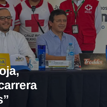
oja,
carrera
s”