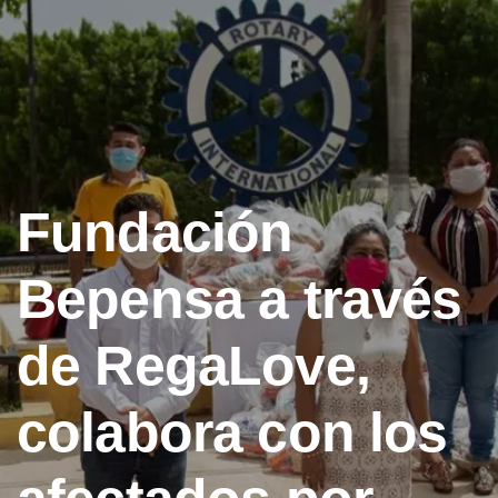
Fundación
Bepensa a través
de RegaLove,
colabora con los