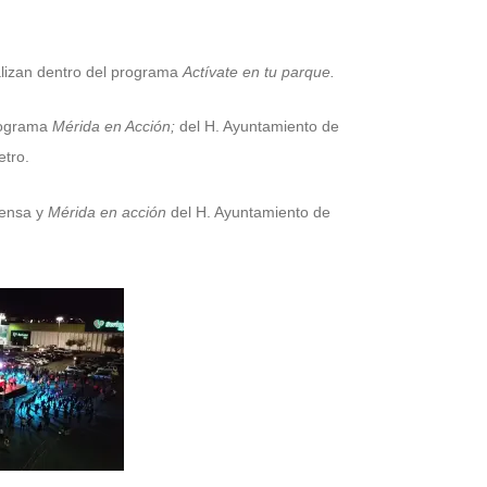
alizan dentro del programa
Actívate en tu parque.
programa
Mérida en Acción;
del H. Ayuntamiento de
etro.
ensa y
Mérida en acción
del H. Ayuntamiento de