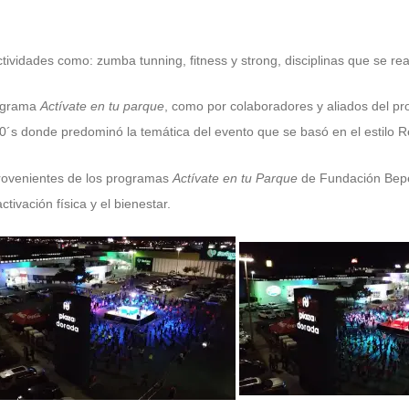
ividades como: zumba tunning, fitness y strong, disciplinas que se re
rograma
Actívate en tu parque
, como por colaboradores y aliados del 
90´s donde predominó la temática del evento que se basó en el estilo R
rovenientes de los programas
Actívate en tu Parque
de Fundación Bep
tivación física y el bienestar.