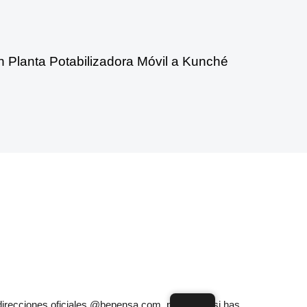
n Planta Potabilizadora Móvil a Kunché
direcciones oficiales @bepensa.com, por lo que si has