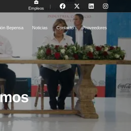
|
Empleos
ión Bepensa
Noticias
Contacto
Proveedores
amos