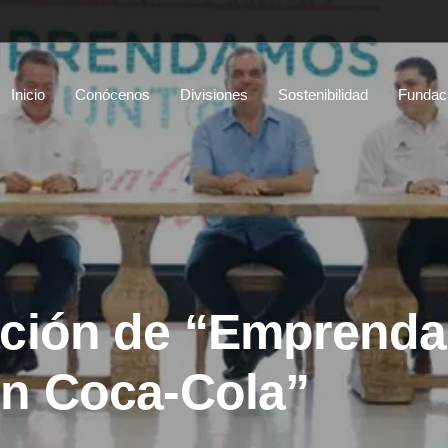
Inicio
Conócenos
Divisiones
Sostenibilidad
Fundac
ación de “Emprend
on Coca-Cola”