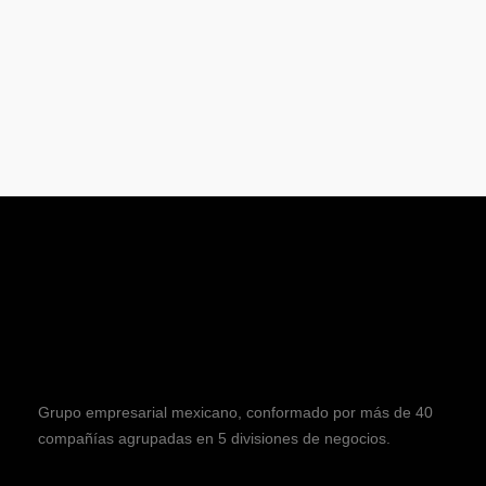
Grupo empresarial mexicano, conformado por más de 40
compañías agrupadas en 5 divisiones de negocios.