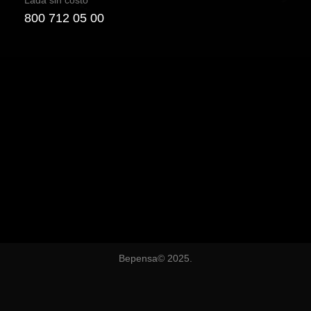
Lada sin costo
800 712 05 00
Bepensa© 2025.