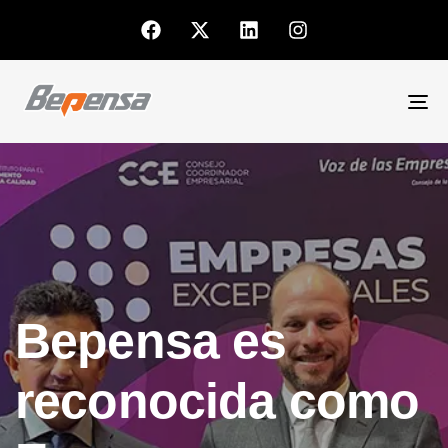
To
nav
Bepensa es
reconocida como