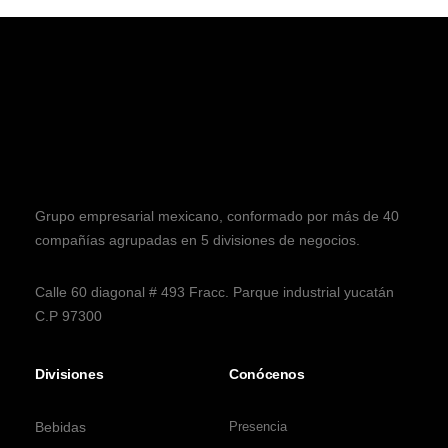
Grupo empresarial mexicano, conformado por más de 40
compañías agrupadas en 5 divisiones de negocios.
Calle 60 diagonal # 493 Fracc. Parque industrial yucatán
C.P 97300
Divisiones
Conócenos
Bebidas
Presencia