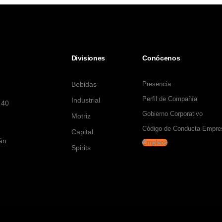
Divisiones
Conócenos
Bebidas
Presencia
Perfil de Compañía
Industrial
 40
Gobierno Corporativo
Motriz
Código de Conducta Empres
Capital
tán
Empleos
Spirits