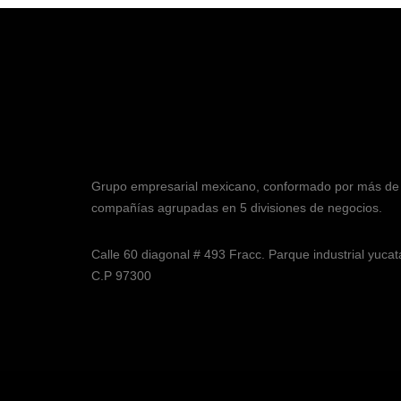
Grupo empresarial mexicano, conformado por más de
compañías agrupadas en 5 divisiones de negocios.
Calle 60 diagonal # 493 Fracc. Parque industrial yuca
C.P 97300