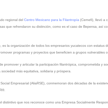
ado regional del
Centro Mexicano para la Filantropía
(Cemefi), llevó a 
 que refrendaron su distinción, como es el caso de Bepensa, así com
, es la organización de todos los empresarios yucatecos con estatus
 promover programas y proyectos que beneficien a grupos vulnerables 
 de promover y articular la participación filantrópica, comprometida y 
sociedad más equitativa, solidaria y próspera.
ad Social Empresarial (AliaRSE), conmemoran dos décadas de la existe
SR®.
 el distintivo que nos reconoce como una Empresa Socialmente Respon