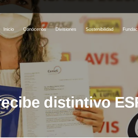
Inicio
Conócenos
Divisiones
Sostenibilidad
Fundac
ecibe distintivo ES