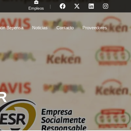
|
Empleos
ión Bepensa
Noticias
Contacto
Proveedores
R