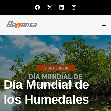
To
nav
Día Mundial de
los Humedales