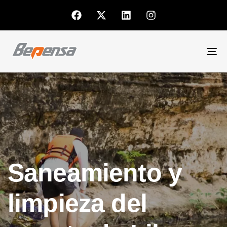
To
nav
Saneamiento y
limpieza del