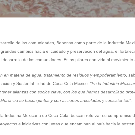
esarrollo de las comunidades, Bepensa como parte de la Industria Me
 grandes cambios hacia el cuidado y preservación del agua, el fortaleci
desarrollo de las comunidades. Estos pilares dan vida al movimiento e
an en materia de agua, tratamiento de residuos y empoderamiento, sa
cación y Sustentabilidad de Coca-Cola México.
“En la Industria Mexic
tener alianzas con socios clave, con los que hemos desarrollado proy
ferencia se hacen juntos y con acciones articuladas y consistentes”.
 Industria Mexicana de Coca-Cola, buscan reforzar su compromiso de E
royectos e iniciativas conjuntas que encaminan al país hacia la sosteni