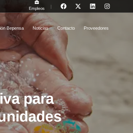
|
Empleos
ión Bepensa
Noticias
Contacto
Proveedores
iva para
munidades