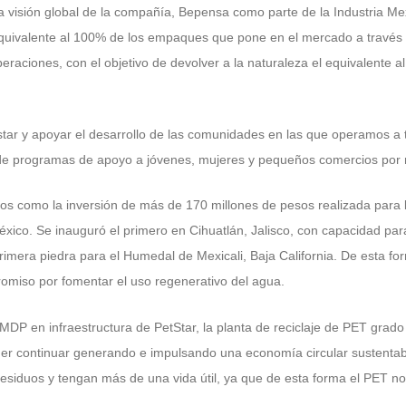
a visión global de la compañía, Bepensa como parte de la Industria M
l equivalente al 100% de los empaques que pone en el mercado a travé
peraciones, con el objetivo de devolver a la naturaleza el equivalente 
estar y apoyar el desarrollo de las comunidades en las que operamos 
de programas de apoyo a jóvenes, mujeres y pequeños comercios por
tos como la inversión de más de 170 millones de pesos realizada para
co. Se inauguró el primero en Cihuatlán, Jalisco, con capacidad para tr
rimera piedra para el Humedal de Mexicali, Baja California. De esta f
omiso por fomentar el uso regenerativo del agua.
 MDP en infraestructura de PetStar, la planta de reciclaje de PET grad
er continuar generando e impulsando una economía circular sustentabl
esiduos y tengan más de una vida útil, ya que de esta forma el PET n