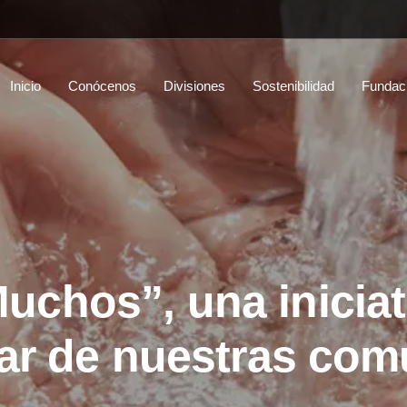
Inicio
Conócenos
Divisiones
Sostenibilidad
Fundac
chos”, una iniciat
tar de nuestras co