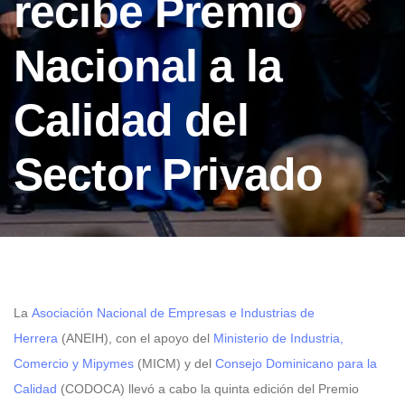
recibe Premio
Nacional a la
Calidad del
Sector Privado
La
Asociación Nacional de Empresas e Industrias de
Herrera
(ANEIH), con el apoyo del
Ministerio de Industria,
Comercio y Mipymes
(MICM) y del
Consejo Dominicano para la
Calidad
(CODOCA) llevó a cabo la quinta edición del Premio