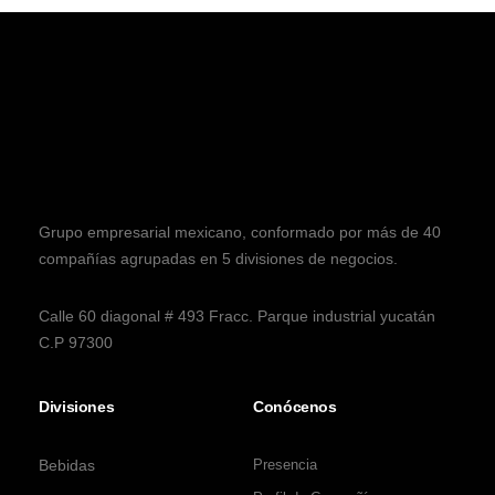
Grupo empresarial mexicano, conformado por más de 40
compañías agrupadas en 5 divisiones de negocios.
Calle 60 diagonal # 493 Fracc. Parque industrial yucatán
C.P 97300
Divisiones
Conócenos
Bebidas
Presencia