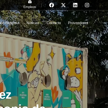
|
Empleos
ión Bepensa
Noticias
Contacto
Proveedores
ez