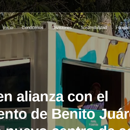
Inicio
Conócenos
Divisiones
Sostenibilidad
Fundac
n alianza con el
nto de Benito Juár