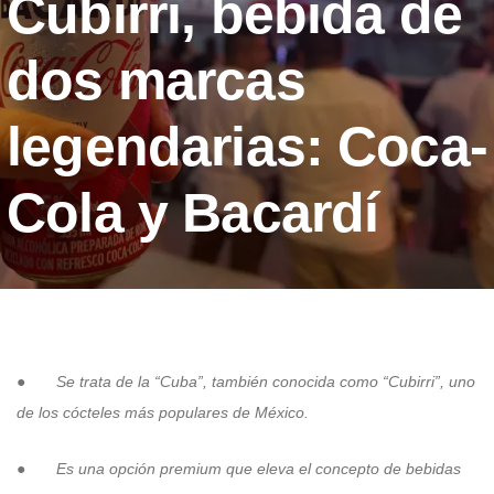
Cubirri, bebida de
dos marcas
legendarias: Coca-
Cola y Bacardí
●
Se trata de la “Cuba”, también conocida como “Cubirri”, uno
de los cócteles más populares de México.
●
Es una opción premium que eleva el concepto de bebidas