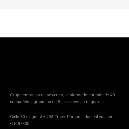
Grupo empresarial mexicano, conformado por más de 40
compañías agrupadas en 5 divisiones de negocios.
Calle 60 diagonal # 493 Fracc. Parque industrial yucatán
C.P 97300