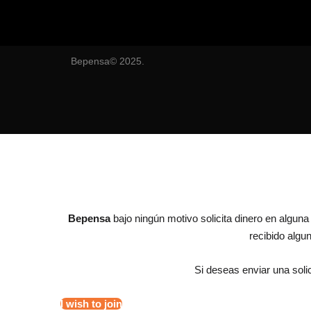
Bepensa© 2025.
Bepensa
bajo ningún motivo solicita dinero en algun
recibido alg
Si deseas enviar una solic
I wish to join