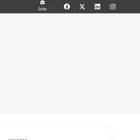
|
Jobs
epensa Foundation
News
Contact
Suppliers