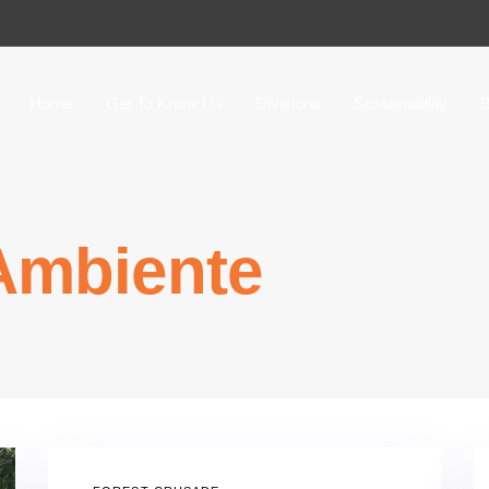
Home
Get To Know Us
Divisions
Sustainability
B
Ambiente