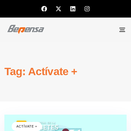
To
nav
Tag: Actívate +
ACTÍVATE +